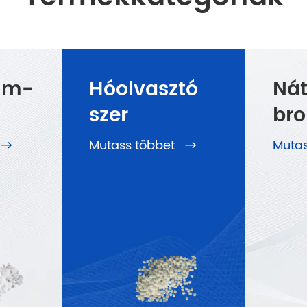
um-
Hóolvasztó
Ná
szer
br
Mutass többet
Muta

