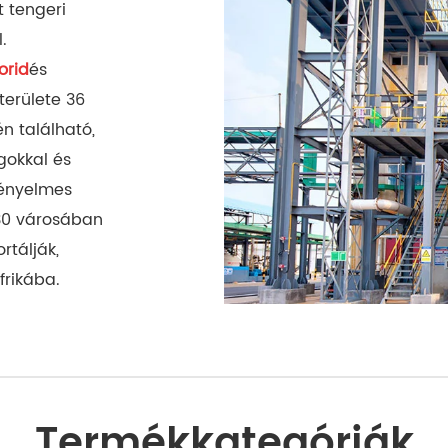
t tengeri
.
orid
orid
orid
és
területe 36
n található,
ágokkal és
kényelmes
 30 városában
rtálják,
frikába.
Termékkategóriák