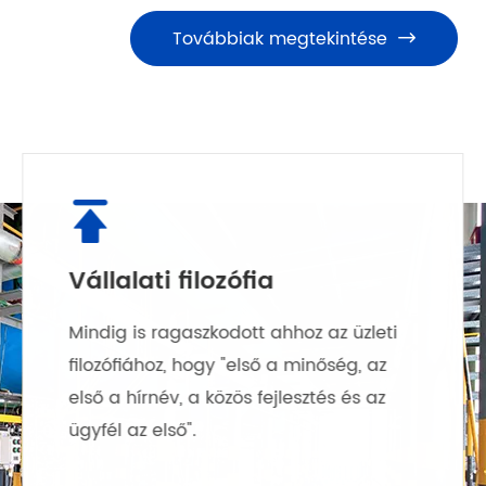
Továbbiak megtekintése


Tanúsítvány
A kalcium-klorid termékek
minőségirányítása átment az ISO9001-
2008 minőségirányítási rendszer
tanúsítványon, és 2019-ben
megszerezte az EU REACH tanúsítványt.