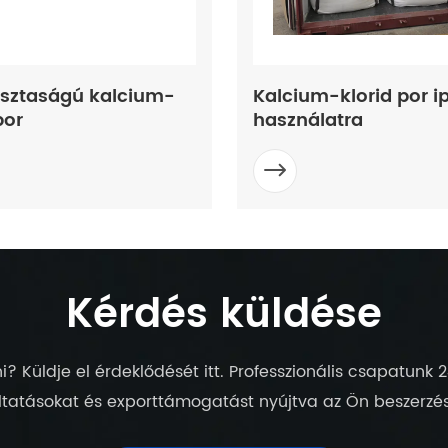
-klorid por ipari
Kalcium-klorid 74% p
latra

Kérdés küldése
i? Küldje el érdeklődését itt. Professzionális csapatunk 
tatásokat és exporttámogatást nyújtva az Ön beszerzés