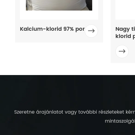
Nagy tisztaságú kalcium-
Kalcium
klorid por
haszná


Szeretne árajánlatot vagy további részleteket kérn
mintaszolgál