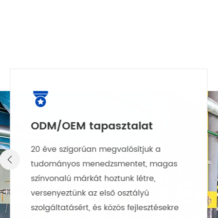

Vállalati filozófia
Mindig is ragaszkodott ahhoz az üzleti

filozófiához, hogy "első a minőség, az
első a hírnév, a közös fejlesztés és az
ügyfél az első".