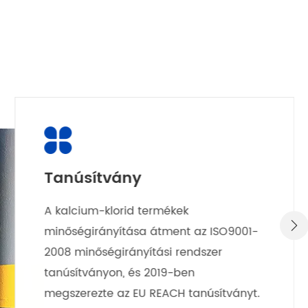

Egyedi tervezés
OEM rendelés: az alkatrészek teljesen

az Ön specifikációi alapján készíthetők.