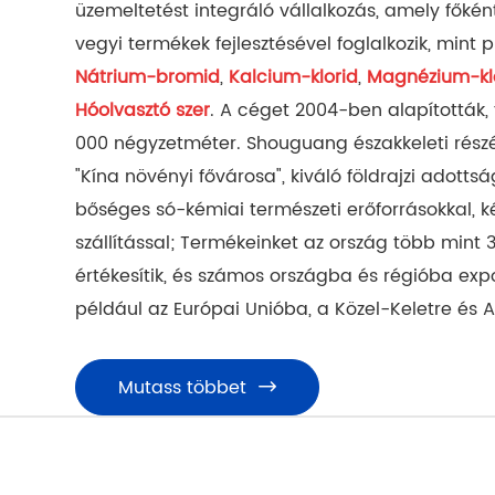
üzemeltetést integráló vállalkozás, amely főkén
vegyi termékek fejlesztésével foglalkozik, mint pl
Nátrium-bromid
Nátrium-bromid
Nátrium-bromid
,
Kalcium-klorid
Kalcium-klorid
Kalcium-klorid
,
Magnézium-kl
Magnézium-kl
Magnézium-kl
Hóolvasztó szer
Hóolvasztó szer
Hóolvasztó szer
. A céget 2004-ben alapították, 
000 négyzetméter. Shouguang északkeleti részé
"Kína növényi fővárosa", kiváló földrajzi adotts
bőséges só-kémiai természeti erőforrásokkal, 
szállítással; Termékeinket az ország több mint
értékesítik, és számos országba és régióba expo
például az Európai Unióba, a Közel-Keletre és A
Mutass többet


