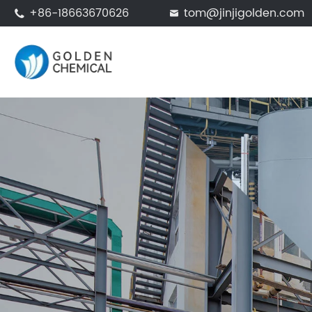
+86-18663670626
tom@jinjigolden.com

