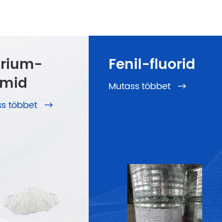
trium-
Fenil-fluorid
omid
Mutass többet

ss többet
