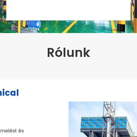
Rólunk
ical
rmelést és