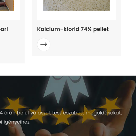
ellet
Kalcium-klorid 77% pellet

24 órán belül válaszol, testreszabott megoldásokat,
i igényeihez.