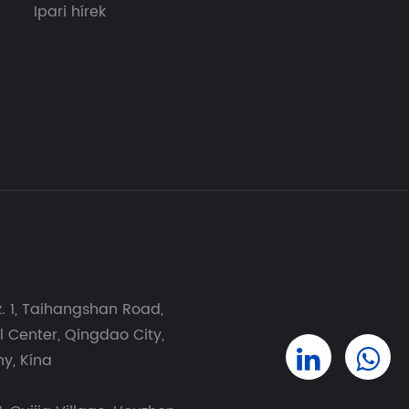
Ipari hírek
sz. 1, Taihangshan Road,
l Center, Qingdao City,
y, Kína