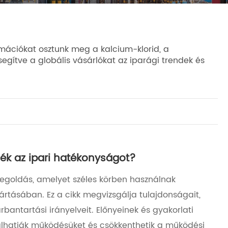
rmációkat osztunk meg a kalcium-klorid, a
segítve a globális vásárlókat az iparági trendek és
ék az ipari hatékonyságot?
egoldás, amelyet széles körben használnak
ártásában. Ez a cikk megvizsgálja tulajdonságait,
rbantartási irányelveit. Előnyeinek és gyakorlati
álhatják működésüket és csökkenthetik a működési