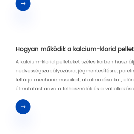

Hogyan működik a kalcium-klorid pelle
A kalcium-klorid pelleteket széles körben haszná
nedvességszabályozásra, jégmentesítésre, porelny
feltárja mechanizmusaikat, alkalmazásaikat, előny
útmutatást adva a felhasználók és a vállalkozás
