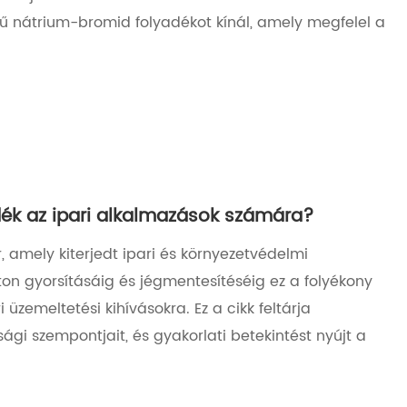
ű nátrium-bromid folyadékot kínál, amely megfelel a
dék az ipari alkalmazások számára?
 amely kiterjedt ipari és környezetvédelmi
on gyorsításáig és jégmentesítéséig ez a folyékony
zemeltetési kihívásokra. Ez a cikk feltárja
sági szempontjait, és gyakorlati betekintést nyújt a