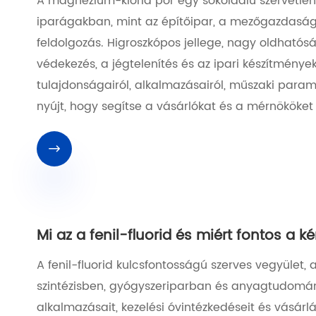
A magnézium-klorid por egy sokoldalú szervetlen
iparágakban, mint az építőipar, a mezőgazdaság,
feldolgozás. Higroszkópos jellege, nagy oldhatós
védekezés, a jégtelenítés és az ipari készítmények
tulajdonságairól, alkalmazásairól, műszaki paramé
nyújt, hogy segítse a vásárlókat és a mérnökök

Mi az a fenil-fluorid és miért fontos a 
A fenil-fluorid kulcsfontosságú szerves vegyület
szintézisben, gyógyszeriparban és anyagtudományb
alkalmazásait, kezelési óvintézkedéseit és vásárlá