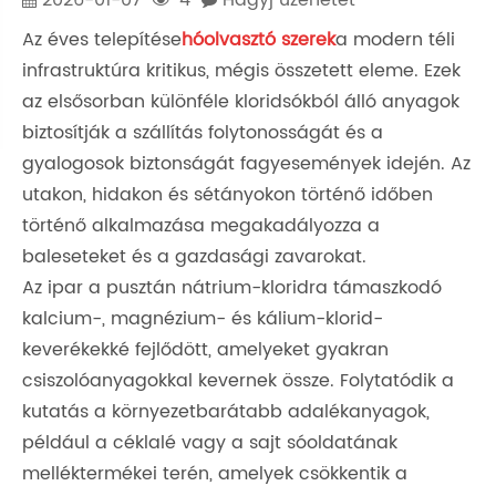
Az éves telepítése
hóolvasztó szerek
a modern téli
infrastruktúra kritikus, mégis összetett eleme. Ezek
az elsősorban különféle kloridsókból álló anyagok
biztosítják a szállítás folytonosságát és a
gyalogosok biztonságát fagyesemények idején. Az
utakon, hidakon és sétányokon történő időben
történő alkalmazása megakadályozza a
baleseteket és a gazdasági zavarokat.
Az ipar a pusztán nátrium-kloridra támaszkodó
kalcium-, magnézium- és kálium-klorid-
keverékekké fejlődött, amelyeket gyakran
csiszolóanyagokkal kevernek össze. Folytatódik a
kutatás a környezetbarátabb adalékanyagok,
például a céklalé vagy a sajt sóoldatának
melléktermékei terén, amelyek csökkentik a