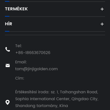
TERMÉKEK
HÍR
Tel:

+86-18663670626
Email:

tom@jinjigolden.com
Cím:
Értékesítési iroda: sz. 1, Taihangshan Road,
Sophia International Center, Qingdao City,

Shandong tartomány, Kína