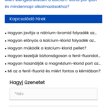
Miért elengedhetetlen a kalcium-klorid por ipari
és mindennapi alkalmazásokhoz?
Kapcsolódó hírek
Hogyan javítja a nátrium-bromid folyadék az
ipari hatékonyságot?
Hogyan előnyös a kalcium-klorid folyadék az
ipari alkalmazások számára?
Hogyan működik a kalcium-klorid pellet?
Hogyan kezeljük biztonságosan a fenil-fluoridot
ipari alkalmazásokban?
Hogyan használják a magnézium-klorid port az
iparágakban?
Mi az a fenil-fluorid és miért fontos a kémiában?
Hagyj üzenetet