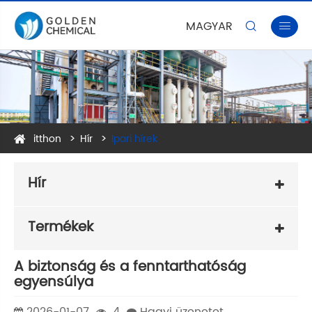
MAGYAR


itthon
Hír
Ipari hírek
Hír
Termékek
A biztonság és a fenntarthatóság
egyensúlya
2026-01-07
4
Hagyj üzenetet