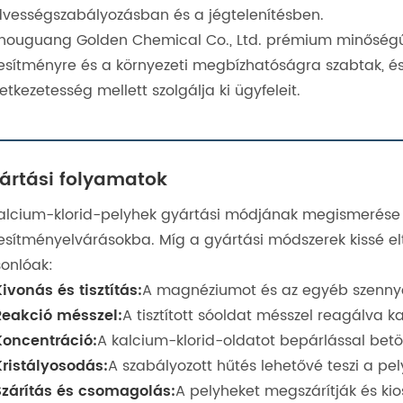
vességszabályozásban és a jégtelenítésben.
houguang Golden Chemical Co., Ltd. prémium minőségű 
jesítményre és a környezeti megbízhatóságra szabtak, és
etkezetesség mellett szolgálja ki ügyfeleit.
ártási folyamatok
alcium-klorid-pelyhek gyártási módjának megismerése 
jesítményelvárásokba. Míg a gyártási módszerek kissé el
onlóak:
ivonás és tisztítás:
A magnéziumot és az egyéb szennyez
Reakció mésszel:
A tisztított sóoldat mésszel reagálva k
Koncentráció:
A kalcium-klorid-oldatot bepárlással betö
Kristályosodás:
A szabályozott hűtés lehetővé teszi a pel
Szárítás és csomagolás:
A pelyheket megszárítják és ki