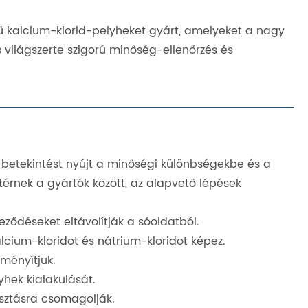
kalcium-klorid-pelyheket gyárt, amelyeket a nagy
 világszerte szigorú minőség-ellenőrzés és
betekintést nyújt a minőségi különbségekbe és a
térnek a gyártók között, az alapvető lépések
ődéseket eltávolítják a sóoldatból.
alcium-kloridot és nátrium-kloridot képez.
ményítjük.
yhek kialakulását.
osztásra csomagolják.