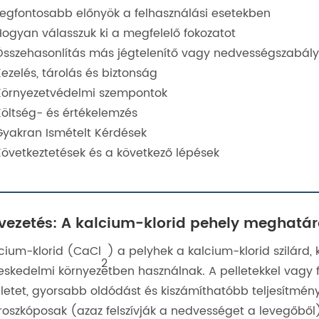
Legfontosabb előnyök a felhasználási esetekben
Hogyan válasszuk ki a megfelelő fokozatot
Összehasonlítás más jégtelenítő vagy nedvességszabály
ezelés, tárolás és biztonság
Környezetvédelmi szempontok
Költség- és értékelemzés
Gyakran Ismételt Kérdések
Következtetések és a következő lépések
vezetés: A kalcium-klorid pehely meghatá
cium-klorid (CaCl
) a pelyhek a kalcium-klorid szilárd,
2
eskedelmi környezetben használnak. A pelletekkel vagy 
ületet, gyorsabb oldódást és kiszámíthatóbb teljesítmén
roszkóposak (azaz felszívják a nedvességet a levegőből)