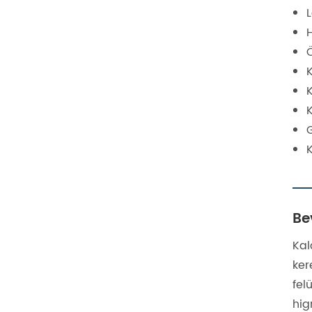
K
Be
Kal
ker
fel
hig