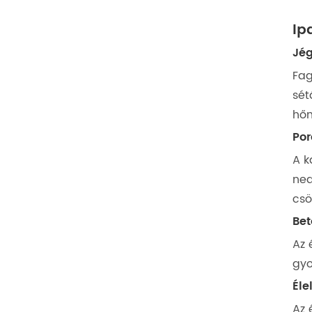
Ip
Jég
Fag
sét
hőm
Po
A k
ned
csö
Bet
Az 
gyo
Éle
Az 