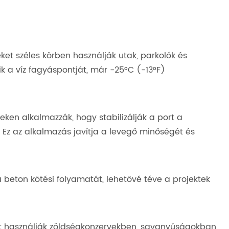
et széles körben használják utak, parkolók és
k a víz fagyáspontját, már -25°C (-13°F)
eken alkalmazzák, hogy stabilizálják a port a
 Ez az alkalmazás javítja a levegő minőségét és
 beton kötési folyamatát, lehetővé téve a projektek
nt használják zöldségkonzervekben, savanyúságokban