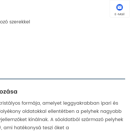
E-Mail
ozó szerekkel
rozása
 kristályos formája, amelyet leggyakrabban ipari és
folyékony oldatokkal ellentétben a pelyhek nagyobb
yjellemzőket kínálnak. A sóoldatból származó pelyhek
, ami hatékonysá teszi őket a