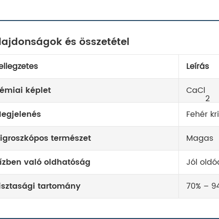
lajdonságok és összetétel
ellegzetes
Leírás
émiai képlet
CaCl
2
egjelenés
Fehér kr
igroszkópos természet
Magas
ízben való oldhatóság
Jól oldó
isztasági tartomány
70% – 9