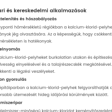
ari és kereskedelmi alkalmazások
telenítés és hószabályozás
yponti hőmérsékletű régiókban a kalcium-klorid-pelyhek
ányok jég olvasztására. Az a képességük, hogy csökkenti
érsékleten is hatékonyak.
relnyomás
alcium-klorid-pelyheket burkolatlan utakon és építkezés
vesség elnyelésével és a talajrészecskék megkötésével.
kkenti a légzési veszélyeket.
on gyorsulás
építőiparban a kalcium-klorid-pelyhek felgyorsíthatják a
rsabb ütemezését hideg időjárási körülmények között.
lmiszeripar
élelmiszer-minőségű kalcium-kloridot keményítőszerké