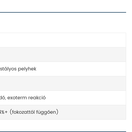
istályos pelyhek
dó, exoterm reakció
4%+ (fokozattól függően)