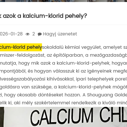
k azok a kalcium-klorid pehely?
026-01-28
2
Hagyj üzenetet
cium-klorid pehely
sokoldalú kémiai vegyület, amelyet 
lmiszer-feldolgozást, az építőiparban, a mezőgazdaságb
utatja, hogy mik azok a kalcium-klorid-pelyhek, hogya
mpontjából, és hogyan válasszuk ki az igényeinek megfe
vességszabályozási kihívásokkal, ipari telephelyek pore
oldásra van szüksége, a kalcium-klorid-pelyhek mögöt
zi, hogy okosabb döntéseket hozzon. A Shouguang Golden
lik ki, aki mély szakértelemmel rendelkezik a kiváló mi