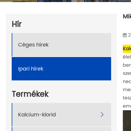
Mi
Hír
2
Céges hírek
Kal
éle
bem
Ipari hírek
sze
ned
meg
Termékek
tes
eme
Kalcium-klorid
