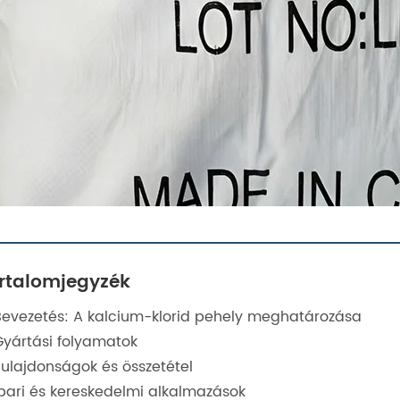
rtalomjegyzék
Bevezetés: A kalcium-klorid pehely meghatározása
Gyártási folyamatok
Tulajdonságok és összetétel
Ipari és kereskedelmi alkalmazások