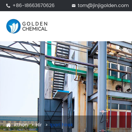
+86-18663670626
tom@jinjigolden.com


itthon
Hír
Ipari hírek